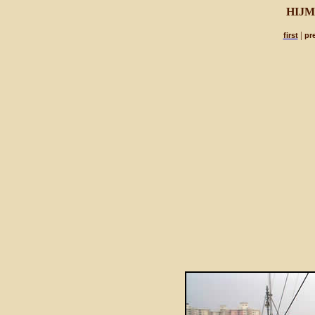
HIJM
|
first
pr