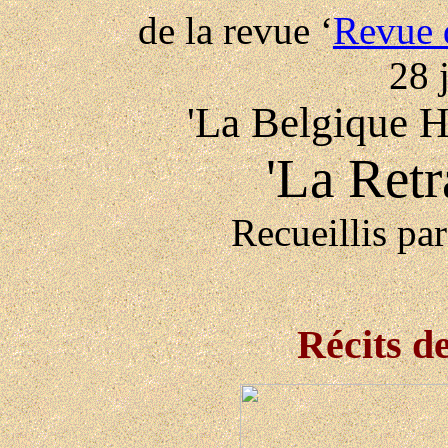
de la revue ‘
Revue d
28 
'La Belgique Hé
'La Retr
Recueillis pa
Récits d