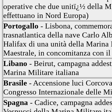
operative che due unitï¿½ della Ma
effettuano in Nord Europa)
Portogallo
- Lisbona, commemora
trasnatlantica della nave Carlo Al
Halifax di una unità della Marina M
Maestrale, in concomitanza con i
Libano
- Beirut, campagna addest
Marina Militare italiana
Brasile
- Accensione luci Corcova
Congresso Internazionale delle M
Spagna
- Cadice, campagna addes
Vespucci della Marina Militare ita