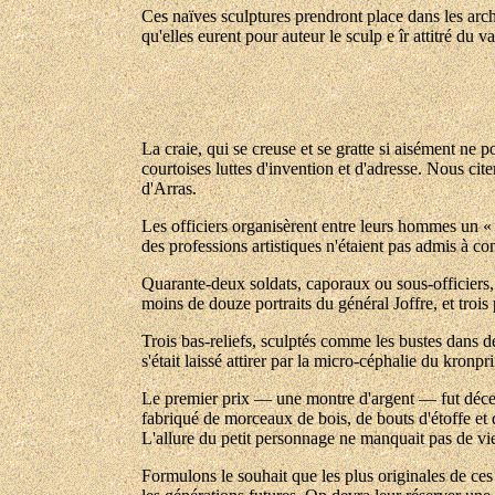
Ces naïves sculptures prendront place dans les archi
qu'elles eurent pour auteur le sculp e îr attitré du
La craie, qui se creuse et se gratte si aisément ne p
courtoises luttes d'invention et d'adresse. Nous cit
d'Arras.
Les officiers organisèrent entre leurs hommes un « 
des professions artistiques n'étaient pas admis à con
Quarante-deux soldats, caporaux ou sous-officiers,
moins de douze portraits du général Joffre, et trois
Trois bas-reliefs, sculptés comme les bustes dans des
s'était laissé attirer par la micro-céphalie du kron
Le premier prix — une montre d'argent — fut décerné
fabriqué de morceaux de bois, de bouts d'étoffe et de
L'allure du petit personnage ne manquait pas de vie.
Formulons le souhait que les plus originales de ces