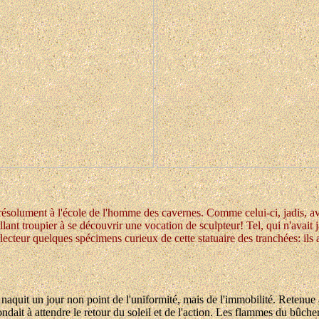
 résolument à l'école de l'homme des cavernes. Comme celui-ci, jadis, ava
llant troupier à se découvrir une vocation de sculpteur! Tel, qui n'avait 
teur quelques spécimens curieux de cette statuaire des tranchées: ils att
t naquit un jour non point de l'uniformité, mais de l'immobilité. Retenu
ait à attendre le retour du soleil et de l'action. Les flammes du bûcher