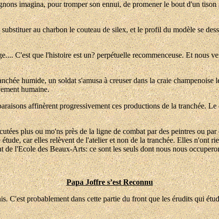
gnons imagina, pour tromper son ennui, de promener le bout d'un tison s
e substituer au charbon le couteau de silex, et le profil du modèle se dess
.. C'est que l'histoire est un? perpétuelle recommenceuse. Et nous ven
chée humide, un soldat s'amusa à creuser dans la craie champenoise le p
ivement humaine.
isons affinèrent progressivement ces productions de la tranchée. Le des
exécutées plus ou mo'ns près de la ligne de combat par des peintres ou pa
 étude, car elles relèvent de l'atelier et non de la tranchée. Elles n'ont r
nt de l'Ecole des Beaux-Arts: ce sont les seuls dont nous nous occupero
Papa Joffre s’est Reconnu
. C'est probablement dans cette partie du front que les érudits qui étud