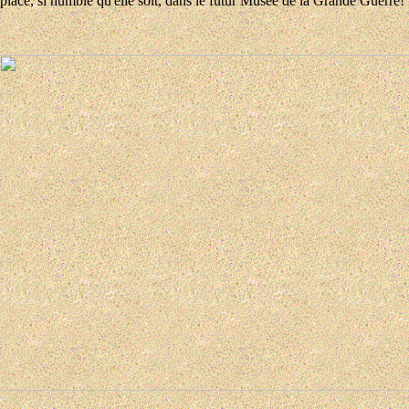
 place, si humble qu'elle soit, dans le futur Musée de la Grande Guerre!