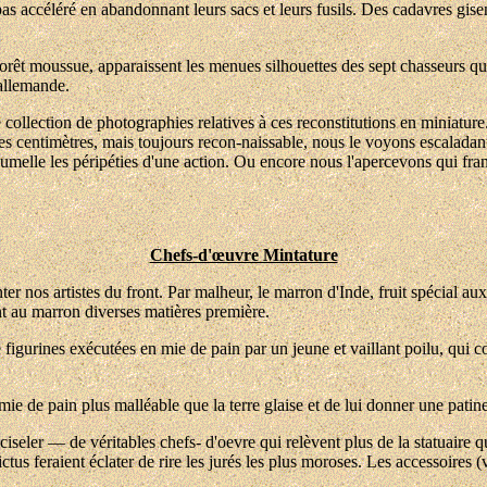
 pas accéléré en abandonnant leurs sacs et leurs fusils. Des cadavres gise
ne forêt moussue, apparaissent les menues silhouettes des sept chasseurs
allemande.
collection de photographies relatives à ces reconstitutions en miniature. 
ques centimètres, mais toujours recon-naissable, nous le voyons escalad
jumelle les péripéties d'une action. Ou encore nous l'apercevons qui fran
Chefs-d'œuvre Mintature
ter nos artistes du front. Par malheur, le marron d'Inde, fruit spécial a
nt au marron diverses matières première.
igurines exécutées en mie de pain par un jeune et vaillant poilu, qui co
ie de pain plus malléable que la terre glaise et de lui donner une patine 
re ciseler — de véritables chefs- d'oevre qui relèvent plus de la statuaire
tus feraient éclater de rire les jurés les plus moroses. Les accessoires (