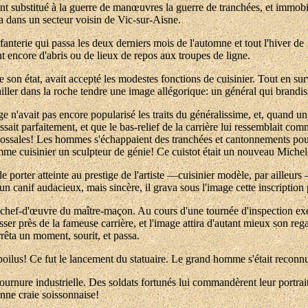
ent substitué à la guerre de manœuvres la guerre de tranchées, et immobi
ua dans un secteur voisin de Vic-sur-Aisne.
fanterie qui passa les deux derniers mois de l'automne et tout l'hiver d
ent encore d'abris ou de lieux de repos aux troupes de ligne.
son état, avait accepté les modestes fonctions de cuisinier. Tout en sur
de tailler dans la roche tendre une image allégorique: un général qui brand
ge n'avait pas encore popularisé les traits du généralissime, et, quand u
issait parfaitement, et que le bas-relief de la carrière lui ressemblait co
lossales! Les hommes s'échappaient des tranchées et cantonnements pour
omme cuisinier un sculpteur de génie! Ce cuistot était un nouveau Miche
de porter atteinte au prestige de l'artiste —cuisinier modèle, par ailleur
'un canif audacieux, mais sincère, il grava sous l'image cette inscription 
u chef-d'œuvre du maître-maçon. Au cours d'une tournée d'inspection exéc
er près de la fameuse carrière, et l'image attira d'autant mieux son regar
rêta un moment, sourit, et passa.
poilus! Ce fut le lancement du statuaire. Le grand homme s'était reconn
tournure industrielle. Des soldats fortunés lui commandèrent leur portra
onne craie soissonnaise!