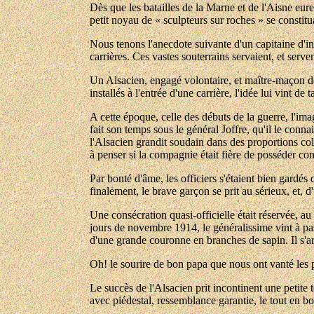
Dès que les batailles de la Marne et de l'Aisne eur
petit noyau de « sculpteurs sur roches » se constit
Nous tenons l'anecdote suivante d'un capitaine d'in
carrières. Ces vastes souterrains servaient, et serv
Un Alsacien, engagé volontaire, et maître-maçon de 
installés à l'entrée d'une carrière, l'idée lui vint 
A cette époque, celle des débuts de la guerre, l'ima
fait son temps sous le général Joffre, qu'il le conna
l'Alsacien grandit soudain dans des proportions co
à penser si la compagnie était fière de posséder c
Par bonté d'âme, les officiers s'étaient bien gardés 
finalement, le brave garçon se prit au sérieux, et, d
Une consécration quasi-officielle était réservée, a
jours de novembre 1914, le généralissime vint à pass
d'une grande couronne en branches de sapin. Il s'ar
Oh! le sourire de bon papa que nous ont vanté les 
Le succès de l'Alsacien prit incontinent une petite 
avec piédestal, ressemblance garantie, le tout en b