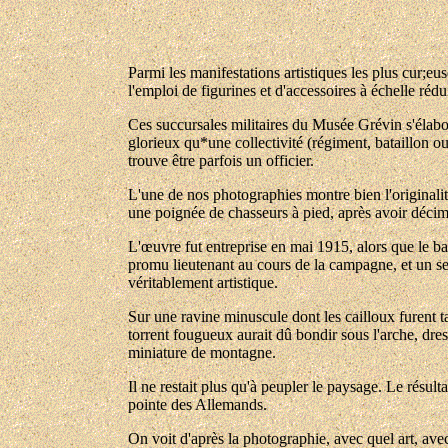
Parmi les manifestations artistiques les plus cur;eus
l'emploi de figurines et d'accessoires à échelle réd
Ces succursales militaires du Musée Grévin s'élabo
glorieux qu*une collectivité (régiment, bataillon ou 
trouve être parfois un officier.
L'une de nos photographies montre bien l'originalité
une poignée de chasseurs à pied, après avoir décim
L'œuvre fut entreprise en mai 1915, alors que le ba
promu lieutenant au cours de la campagne, et un ser
véritablement artistique.
Sur une ravine minuscule dont les cailloux furent 
torrent fougueux aurait dû bondir sous l'arche, dre
miniature de montagne.
Il ne restait plus qu'à peupler le paysage. Le résu
pointe des Allemands.
On voit d'après la photographie, avec quel art, ave