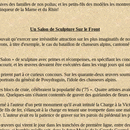
ves des familles de nos poilus; et les petits-fils des modèles les montre
 vainqueur de la Marne et du Rhin!
Un Salon de Sculpture Sur le Front
ouvait qu’exercer une irrésistible attraction sur les plus imaginatifs de 
erons, à titre d'exemple, le cas du bataillon de chasseurs alpins, cantonn
Salon » de sculpture avec primes et récompenses, en spécifiant les condit
courir, et les œuvres devaient être exécutées dans les vingt jours qui suiv
 prirent part à ce curieux concours. Sur les quarante-deux œuvres soumi
 portraits du général de Pouydraguin, l'idole des chasseurs alpins.
 blocs de craie, célébraient la popularité du ('75 ». Quatre artistes avaie
prinz. Quelques-uns s'étaient contentés de graver des guirlandes de fleurs
 à l'auteur d'un petit monument qu'il avait intitulé la Charge à la Victo
 fils de fer, s'élançait à la charge en tenant une trompette dans une main
 L'auteur avait eu la patience de graver sur les parois du piédestal les 
 œuvres qui virent le jour dans les tranchées de première ligne, entre 