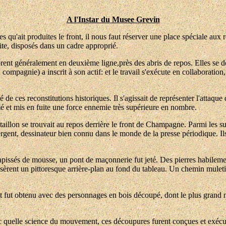
A l'Instar du Musee Grevin
es qu'ait produites le front, il nous faut réserver une place spéciale aux 
uite, disposés dans un cadre approprié.
rent généralement en deuxième ligne,près des abris de repos. Elles se 
compagnie) a inscrit à son actif: et le travail s'exécute en collaboration
 de ces reconstitutions historiques. Il s'agissait de représenter l'attaq
é et mis en fuite une force ennemie très supérieure en nombre.
taillon se trouvait au repos derrière le front de Champagne. Parmi les s
gent, dessinateur bien connu dans le monde de la presse périodique. Ils
tapissés de mousse, un pont de maçonnerie fut jeté. Des pierres habileme
ssèrent un pittoresque arrière-plan au fond du tableau. Un chemin muleti
ltat fut obtenu avec des personnages en bois découpé, dont le plus grand 
c quelle science du mouvement, ces découpures furent conçues et exécuté