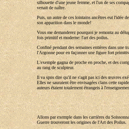
silhouette d'une jeune femme, et l'un de ses compa
venait de naître.
Puis, un autre de ces lointains ancêtres eut l'idée d
son apparition dans le monde!
Vous me demanderez pourquoi je remonta au déluge..
fois primitif et moderne: l'art des poilus.
Confiné pendant des semaines entières dans une tran
l'Argonne pour en façonner une figure fort primit
L'exemple gagna de proche en proche, et des compara
au rang de sculpteur.
Il va spns dire qu'il ne s'agit pas ici des œuvres 
Elles ne sauraient être envisagées clans cette rapide
auteurs étaient totalement étrangeis à l'enseigneme
Allons par exemple dans les carrières du Soissonnais
Guerre trouveront les origines de l'Art des Poilus.