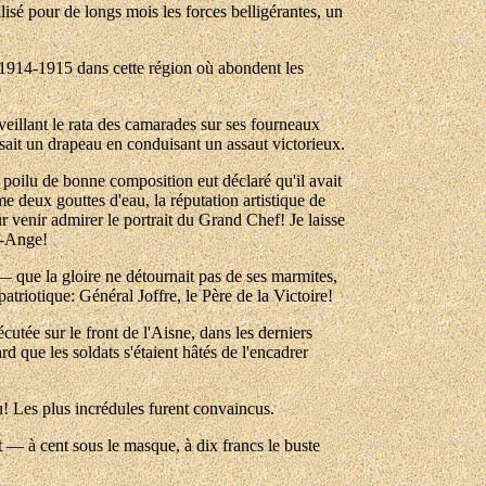
lisé pour de longs mois les forces belligérantes, un
e 1914-1915 dans cette région où abondent les
veillant le rata des camarades sur ses fourneaux
issait un drapeau en conduisant un assaut victorieux.
n poilu de bonne composition eut déclaré qu'il avait
mme deux gouttes d'eau, la réputation artistique de
 venir admirer le portrait du Grand Chef! Je laisse
l-Ange!
s — que la gloire ne détournait pas de ses marmites,
patriotique: Général Joffre, le Père de la Victoire!
utée sur le front de l'Aisne, dans les derniers
d que les soldats s'étaient hâtés de l'encadrer
u! Les plus incrédules furent convaincus.
it — à cent sous le masque, à dix francs le buste