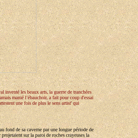
l inventé les beaux arts, la guerre de tranchées
jamais manié l’ébauchoir, a fait pour coup d'essai
estent une fois de plus le sens artist' qui
e au fond de sa caverne par une longue période de
 projetaient sur la paroi de roches crayeuses la