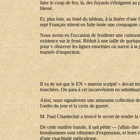
faire le coup de feu; là, des fuyards s'éloignent au
blessé.
Et, plus loin, au fond du tableau, à la lisière d'u
sept Français mirent en fuite toute une compagnie 
Nous avons eu l'occasion de feuilleter une curieuse 
existence sur le front. Réduit à une taille de quel
pour v observer les lignes ennemies ou suivre à la 
tournée d'inspection.
Il va de soi que le EN « marron sculpté » devait ten
tranchées. On para à cet inconvénient en substitua
Ainsi, nous signalerons une amusante collection de f
l'ordre du jour et la croix de guerre.
M. Paul Chanteclair a trouvé le secret de rendre la m
De cette matière banale, il sait pétrir — j'allais di
bonshommes sont vibrantes d'expression, et leurs ric
d'une exactitude méticuleuse.