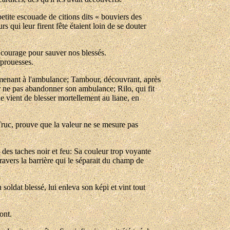
etite escouade de citions dits « bouviers des
s qui leur firent fête étaient loin de se douter
de courage pour sauver nos blessés.
 prouesses.
 ramenant à l'ambulance; Tambour, découvrant, après
ur ne pas abandonner son ambulance; Rilo, qui fit
e vient de blesser mortellement au liane, en
e Truc, prouve que la valeur ne se mesure pas
c des taches noir et feu: Sa couleur trop voyante
 travers la barrière qui le séparait du champ de
n soldat blessé, lui enleva son képi et vint tout
ont.