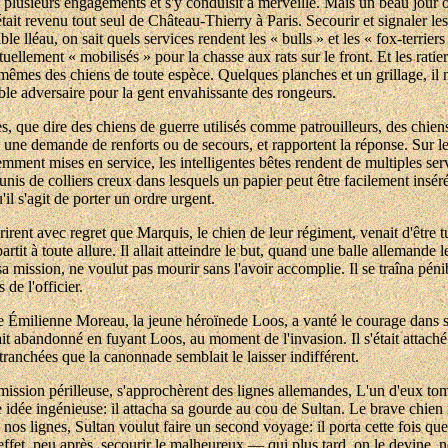
à plusieurs engagements et s'y conduisit à merveille. Mais un beau jour on
tait revenu tout seul de Château-Thierry à Paris. Secourir et signaler les 
le lléau, on sait quels services rendent les « bulls » et les « fox-terriers
tuellement « mobilisés » pour la chasse aux rats sur le front. Et les ratie
êmes des chiens de toute espèce. Quelques planches et un grillage, il 
able adversaire pour la gent envahissante des rongeurs.
res, que dire des chiens de guerre utilisés comme patrouilleurs, des chiens
e, une demande de renforts ou de secours, et rapportent la réponse. Sur 
mment mises en service, les intelligentes bêtes rendent de multiples se
munis de colliers creux dans lesquels un papier peut être facilement insér
'il s'agit de porter un ordre urgent.
irent avec regret que Marquis, le chien de leur régiment, venait d'être tu
partit à toute allure. Il allait atteindre le but, quand une balle allemand
 mission, ne voulut pas mourir sans l'avoir accomplie. Il se traîna pénib
s de l'officier.
e Émilienne Moreau, la jeune héroïnede Loos, a vanté le courage dans se
it abandonné en fuyant Loos, au moment de l'invasion. Il s'était attaché 
s tranchées que la canonnade semblait le laisser indifférent.
ission périlleuse, s'approchèrent des lignes allemandes, L'un d'eux tomba
 idée ingénieuse: il attacha sa gourde au cou de Sultan. Le brave chien n'
s nos lignes, Sultan voulut faire un second voyage: il porta cette fois qu
effet, peu après, secourir le malheureux — qui plus tard, on le devine, 