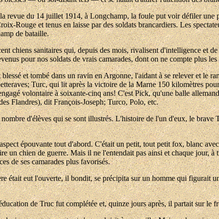
a revue du 14 juillet 1914, à Longchamp, la foule put voir défiler une p
roix-Rouge et tenus en laisse par des soldats brancardiers. Les spectateur
hamp de bataille.
cent chiens sanitaires qui, depuis des mois, rivalisent d'intelligence et 
evenus pour nos soldats de vrais camarades, dont on ne compte plus les
t blessé et tombé dans un ravin en Argonne, l'aidant à se relever et le
betteraves; Turc, qui lit après la victoire de la Marne 150 kilomètres po
engagé volontaire à soixante-cinq ans! C'est Pick, qu'une balle allemand
es Flandres), dit François-Joseph; Turco, Polo, etc.
 nombre d'élèves qui se sont illustrés. L'histoire de l'un d'eux, le brav
aspect épouvante tout d'abord. C'était un petit, tout petit fox, blanc ave
aire un chien de guerre. Mais il ne l'entendait pas ainsi et chaque jour, à
cices de ses camarades plus favorisés.
ière était eut l'ouverte, il bondit, se précipita sur un homme qui figurait u
ducation de Truc fut complétée et, quinze jours après, il partait sur le fr