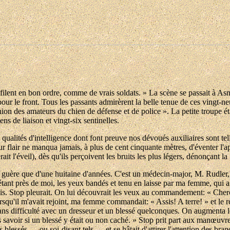
filent en bon ordre, comme de vrais soldats. » La scène se passait à As
our le front. Tous les passants admirèrent la belle tenue de ces vingt-n
ion des amateurs du chien de défense et de police ». La petite troupe ét
ens de liaison et vingt-six sentinelles.
qualités d'intelligence dont font preuve nos dévoués auxiliaires sont tel
 flair ne manqua jamais, à plus de cent cinquante mètres, d'éventer l'a
 l'éveil), dès qu'ils perçoivent les bruits les plus légers, dénonçant l
e guère que d'une huitaine d'années. C'est un médecin-major, M. Rudler,
 étant près de moi, les yeux bandés et tenu en laisse par ma femme, qui 
hais. Stop pleurait. On lui découvrait les veux au commandement: « Cherc
 Lorsqu'il m'avait rejoint, ma femme commandait: « Assis! A terre! » et l
sans difficulté avec un dresseur et un blessé quelconques. On augmenta les
ns savoir si un blessé y était ou non caché. » Stop prit part aux manœuvr
es blessés — ou soi-disant tels — et se hâtait d'attirer l'attention des bran