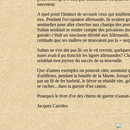
sauveteur.
A quel point l'instinct de secourir ceux qui souffre
eux. Pendant l'occupation allemande, ils avaient gr
sentinelles pour aller chercher aux champs des po
Sultan semblait se rendre compte des privations dont
gueule: c'était un saucisson dérobé aux Allemands. L
certitude que ses maîtres ne trouvaient pas la « surp
Sultan ne s'en tint pas là: on le vit revenir, quelq
ruses avait-il pu franchir les lignes allemandes? C
semblait tout joyeux du succès de sa trouvaille.
Que d'autres exemples on pourrait citer, montrant q
d'artilleurs, pendant la bataille de la Marne. lorsqu'
par un fil de fer barbelé, le lièvre se rétablit vite, 
se cacher... dans la gueule d'un canon.
Pourquoi le livre d'or des chiens de guerre n'aurai
Jacques Carolles