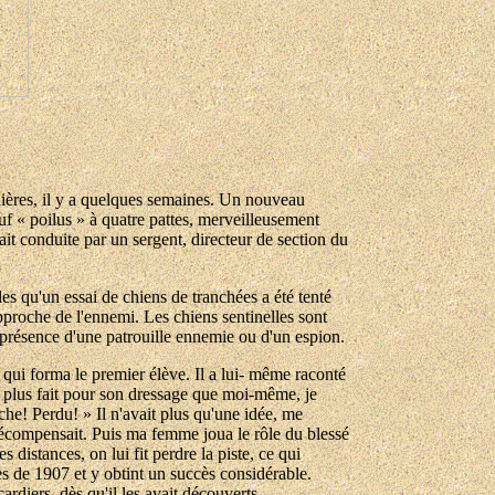
nières, il y a quelques semaines. Un nouveau
euf « poilus » à quatre pattes, merveilleusement
ait conduite par un sergent, directeur de section du
les qu'un essai de chiens de tranchées a été tenté
pproche de l'ennemi. Les chiens sentinelles sont
a présence d'une patrouille ennemie ou d'un espion.
 qui forma le premier élève. Il a lui- même raconté
a plus fait pour son dressage que moi-même, je
he! Perdu! » Il n'avait plus qu'une idée, me
e récompensait. Puis ma femme joua le rôle du blessé
 distances, on lui fit perdre la piste, ce qui
es de 1907 et y obtint un succès considérable.
cardiers, dès qu'il les avait découverts.