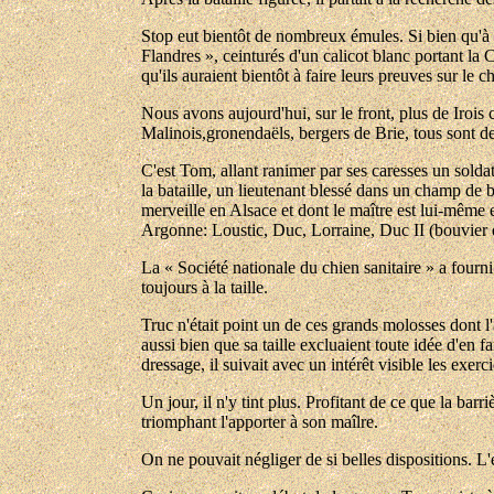
Stop eut bientôt de nombreux émules. Si bien qu'à l
Flandres », ceinturés d'un calicot blanc portant la C
qu'ils auraient bientôt à faire leurs preuves sur le c
Nous avons aujourd'hui, sur le front, plus de Irois 
Malinois,gronendaëls, bergers de Brie, tous sont d
C'est Tom, allant ranimer par ses caresses un solda
la bataille, un lieutenant blessé dans un champ de 
merveille en Alsace et dont le maître est lui-même 
Argonne: Loustic, Duc, Lorraine, Duc II (bouvier d
La « Société nationale du chien sanitaire » a fourni
toujours à la taille.
Truc n'était point un de ces grands molosses dont l'
aussi bien que sa taille excluaient toute idée d'en f
dressage, il suivait avec un intérêt visible les exer
Un jour, il n'y tint plus. Profitant de ce que la barr
triomphant l'apporter à son maîlre.
On ne pouvait négliger de si belles dispositions. L'é