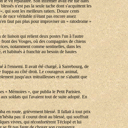
 le vit reparaître. Son infirmier avait été tué dans
blessés n'est pas la seule tache dont s'acquittent les
 », qui sont les meilleurs ratiers. Douze cents
rs de race véritable n'étant pas encore assez
n'en faut pas plus pour improviser un « ratodrome »
 de liaison qui relient deux postes l'un à l'autre
le front des Vosges, où des compagnies de chiens
rvices, notamment comme sentinelles, dans les
é, et habitués à franchir au besoin de hautes
é à l'ennemi. Il avait été chargé, à Sarrebourg, de
e le frappa au côté droit. Le courageux animal,
lement jusqu'aux mitrailleuses et ne s'abattit que
s « Mémoires », que publia le Petit Parisien.
aux soldats qui l'avaient tout de suite adopté. En
 en route, grièvement blessé. Il fallait à tout prix
hésita pas: il courut droit au blessé, qui souffrait
elques vivres, qui réconfortèrent Téclopé et lui
ne se fit pas faute de choyer son courageux