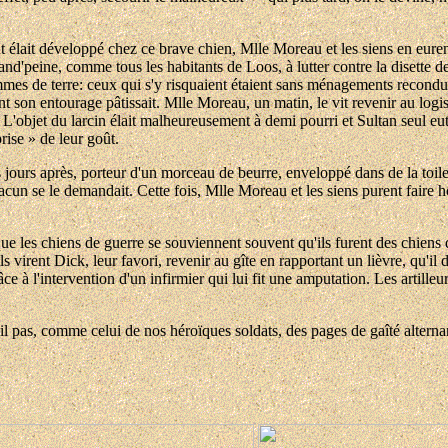
nt élait développé chez ce brave chien, Mlle Moreau et les siens en euren
and'peine, comme tous les habitants de Loos, à lutter contre la disette d
mmes de terre: ceux qui s'y risquaient étaient sans ménagements recond
 son entourage pâtissait. Mlle Moreau, un matin, le vit revenir au logis
'objet du larcin élait malheureusement à demi pourri et Sultan seul eut l
rise » de leur goût.
ues jours après, porteur d'un morceau de beurre, enveloppé dans de la toil
hacun se le demandait. Cette fois, Mlle Moreau et les siens purent faire 
ue les chiens de guerre se souviennent souvent qu'ils furent des chiens 
ils virent Dick, leur favori, revenir au gîte en rapportant un lièvre, qu'il
grâce à l'intervention d'un infirmier qui lui fit une amputation. Les artilleu
t-il pas, comme celui de nos héroïques soldats, des pages de gaîté altern