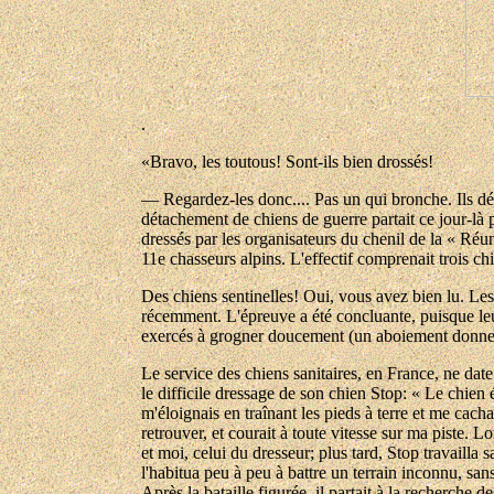
.
«Bravo, les toutous! Sont-ils bien drossés!
— Regardez-les donc.... Pas un qui bronche. Ils dé
détachement de chiens de guerre partait ce jour-là p
dressés par les organisateurs du chenil de la « Réun
11e chasseurs alpins. L'effectif comprenait trois chi
Des chiens sentinelles! Oui, vous avez bien lu. Les 
récemment. L'épreuve a été concluante, puisque leur
exercés à grogner doucement (un aboiement donnerait
Le service des chiens sanitaires, en France, ne dat
le difficile dressage de son chien Stop: « Le chien
m'éloignais en traînant les pieds à terre et me cac
retrouver, et courait à toute vitesse sur ma piste.
et moi, celui du dresseur; plus tard, Stop travailla 
l'habitua peu à peu à battre un terrain inconnu, sa
Après la bataille figurée, il partait à la recherche d