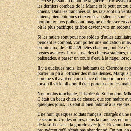
Ceci se passait au début de la guerre. Truc assista 
les derniers combats de la Marne et le petit toutou é
chiens. Dans les tranchées où les rats sont un véritab
chiens, bien entraînés et exercés au silence, sont ac
nombreux, nos poilus ont imaginé de dresser eux- m
où le plus pacifique griffon devient vite un redout
Si les ratiers sont pour nos soldats d'utiles auxiliai
pendant le combat, vont porter une indication util
esquimaux, de 200 à220 têtes chacune, ont été réce
postes avancés. Il y a aussi des chiens-estafettes, 
palissades, à passer un cours d'eau à la nage, lorsqu
Il y a quelques mois, les habitants de Clermont appr
porter un pli à l'officier des mitrailleuses. Marquis 
comme s'il avait eu conscience de l'importance de sa
lorsqu'il vit le pli dont il était porteur entre les main
Non moins touchante, l'histoire de Sultan dont Mll
C'était un beau chien de chasse, que son maître ava
quelques jours, il s'était si bien habitué à la vie de
Une nuit, quelques soldats français, chargés d'une m
le secourir. Un des nôtres, dans la tranchée, eut une
de la soif et saisit la gourde avec joie. Revenu dan
prouvèrent qu'il n'était pas abandonné. On put, en 